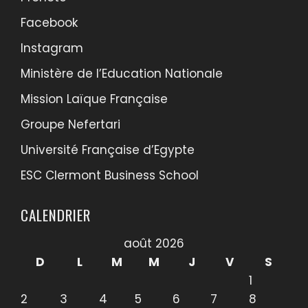
Facebook
Instagram
Ministère de l’Education Nationale
Mission Laïque Française
Groupe Nefertari
Université Française d’Egypte
ESC Clermont Business School
CALENDRIER
août 2026
D
L
M
M
J
V
S
1
2
3
4
5
6
7
8