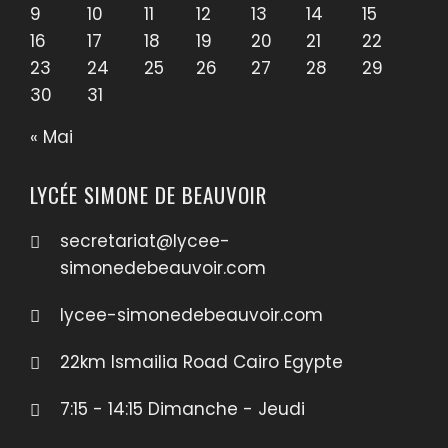
9
10
11
12
13
14
15
16
17
18
19
20
21
22
23
24
25
26
27
28
29
30
31
« Mai
LYCÉE SIMONE DE BEAUVOIR
secretariat@lycee-
simonedebeauvoir.com
lycee-simonedebeauvoir.com
22km Ismailia Road Cairo Egypte
7:15 - 14:15 Dimanche - Jeudi