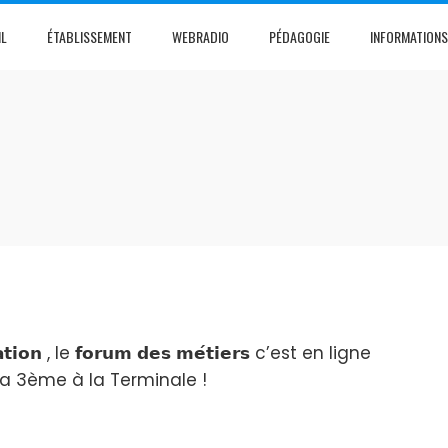
IL
ÉTABLISSEMENT
WEBRADIO
PÉDAGOGIE
INFORMATIONS
𝗻 , le 𝗳𝗼𝗿𝘂𝗺 𝗱𝗲𝘀 𝗺𝗲́𝘁𝗶𝗲𝗿𝘀 c’est en ligne
s de la 3ème à la Terminale !