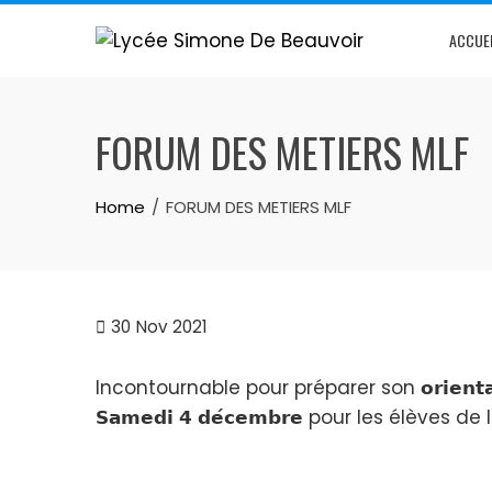
ACCUE
FORUM DES METIERS MLF
Home
FORUM DES METIERS MLF
30
Nov 2021
Incontournable pour préparer son 𝗼𝗿𝗶𝗲𝗻𝘁𝗮𝘁𝗶𝗼
𝗦𝗮𝗺𝗲𝗱𝗶 𝟰 𝗱𝗲́𝗰𝗲𝗺𝗯𝗿𝗲 pour les élève