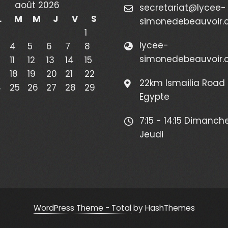
août 2026
secretariat@lycee-
L
M
M
J
V
S
simonedebeauvoir
1
lycee-
4
5
6
7
8
simonedebeauvoir
11
12
13
14
15
18
19
20
21
22
22km Ismailia Road 
4
25
26
27
28
29
Egypte
7:15 - 14:15 Dimanch
Jeudi
WordPress Theme - Total
by HashThemes