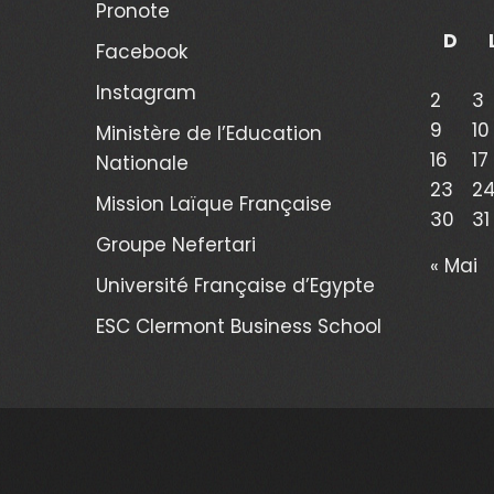
Pronote
D
Facebook
Instagram
2
3
9
10
Ministère de l’Education
16
17
Nationale
23
2
Mission Laïque Française
30
31
Groupe Nefertari
« Mai
Université Française d’Egypte
ESC Clermont Business School