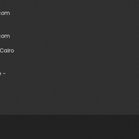
.com
.com
Cairo
e -